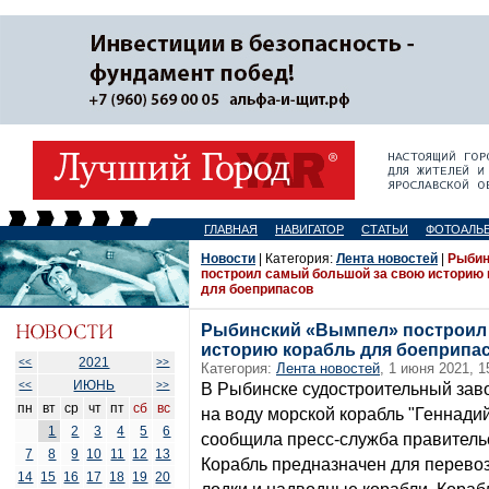
ГЛАВНАЯ
НАВИГАТОР
СТАТЬИ
ФОТОАЛЬ
Новости
| Категория:
Лента новостей
|
Рыбин
построил самый большой за свою историю 
для боеприпасов
Рыбинский «Вымпел» построил
историю корабль для боеприпа
2021
<<
>>
Категория:
Лента новостей
, 1 июня 2021, 1
ИЮНЬ
<<
>>
В Рыбинске судостроительный зав
пн
вт
ср
чт
пт
сб
вс
на воду морской корабль "Геннади
1
2
3
4
5
6
сообщила пресс-служба правитель
7
8
9
10
11
12
13
Корабль предназначен для перево
14
15
16
17
18
19
20