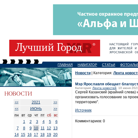
ГЛАВНАЯ
НАВИГАТОР
СТАТЬИ
ФОТОАЛЬ
Новости
| Категория:
Лента новост
Мэр Ярославля обещает благоуст
Категория:
Лента новостей
, 10 июня 2021
Сергей Казанский (крайний слева)
организовать голосование за проек
территорию".
2021
<<
>>
ИЮНЬ
<<
>>
Источник
пн
вт
ср
чт
пт
сб
вс
Комментариев: 0
1
2
3
4
5
6
7
8
9
10
11
12
13
14
15
16
17
18
19
20