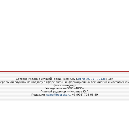
Сетевое издание Лучший Город / Best City (
ЭЛ № ФС 77 - 79138
), 18+
еральной службой по надзору в сфере связи, информационных технологий и массовых ко
(Роскомнадзор)
Учредитель — ООО «ВСС»
Главный редактор — Куранов Ю.Г.
Редакция:
sales@best-city.ru
, +7 (903) 798-68-89