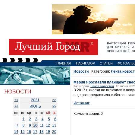
ГЛАВНАЯ
НАВИГАТОР
СТАТЬИ
ФОТОАЛЬ
Новости
| Категория:
Лента новост
Мэрия Ярославля планирует снес
Категория:
Лента новостей
, 10 июня 202
В 2017 г. киоски не включили в но
еще раз предложила собственникам
2021
<<
>>
Источник
ИЮНЬ
<<
>>
пн
вт
ср
чт
пт
сб
вс
Комментариев: 0
1
2
3
4
5
6
7
8
9
10
11
12
13
14
15
16
17
18
19
20