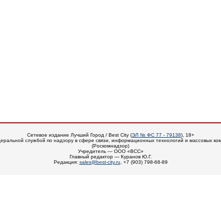
Сетевое издание Лучший Город / Best City (
ЭЛ № ФС 77 - 79138
), 18+
еральной службой по надзору в сфере связи, информационных технологий и массовых ко
(Роскомнадзор)
Учредитель — ООО «ВСС»
Главный редактор — Куранов Ю.Г.
Редакция:
sales@best-city.ru
, +7 (903) 798-68-89