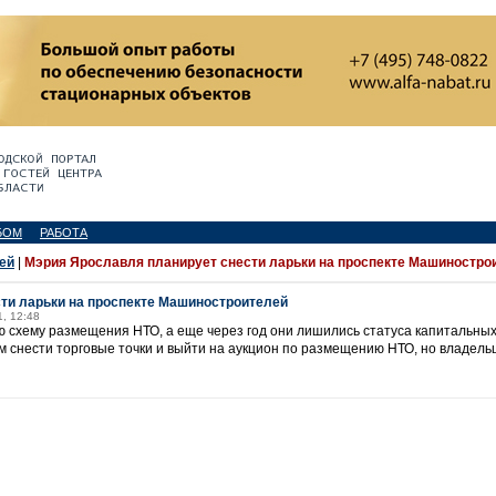
БОМ
РАБОТА
ей
|
Мэрия Ярославля планирует снести ларьки на проспекте Машиностро
ти ларьки на проспекте Машиностроителей
1, 12:48
вую схему размещения НТО, а еще через год они лишились статуса капитальны
 снести торговые точки и выйти на аукцион по размещению НТО, но владельц