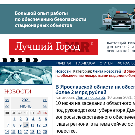
ГЛАВНАЯ
НАВИГАТОР
СТАТЬИ
ФОТОАЛЬ
Новости
| Категория:
Лента новостей
|
В Яро
на обеспечение лекарствами выделено бол
В Ярославской области на обес
более 2 млрд рублей
Категория:
Лента новостей
, 10 июня 2021, 
2021
<<
>>
10 июня на заседании областного 
ИЮНЬ
<<
>>
под руководством губернатора Дм
пн
вт
ср
чт
пт
сб
вс
вопросы лекарственного обеспече
1
2
3
4
5
6
главы региона, эта тема сейчас ос
7
8
9
10
11
12
13
повестке.
14
15
16
17
18
19
20