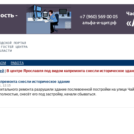
БОМ
РАБОТА
ей
|
В центре Ярославля под видом капремонта снесли историческое здан
апремонта снесли историческое здание
1, 12:15
питального ремонта разрушили здание послевоенной постройки на улице Чайк
полностью, снесёт его под застройку, начали сбываться.