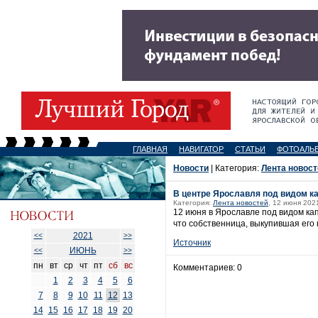
ГЛАВНАЯ
НАВИГАТОР
СТАТЬИ
ФОТОАЛЬ
Новости
| Категория:
Лента новост
В центре Ярославля под видом к
Категория:
Лента новостей
, 12 июня 202
12 июня в Ярославле под видом ка
что собственница, выкупившая его 
2021
<<
>>
Источник
ИЮНЬ
<<
>>
пн
вт
ср
чт
пт
сб
вс
Комментариев: 0
1
2
3
4
5
6
7
8
9
10
11
12
13
14
15
16
17
18
19
20