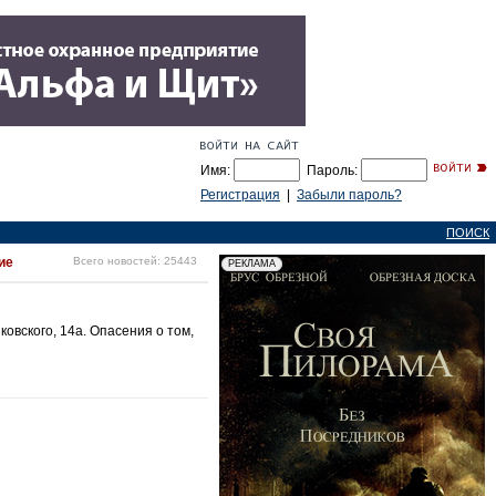
Имя:
Пароль:
Регистрация
|
Забыли пароль?
ПОИСК
ие
Всего новостей: 25443
овского, 14а. Опасения о том,