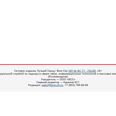
Сетевое издание Лучший Город / Best City (
ЭЛ № ФС 77 - 79138
), 18+
еральной службой по надзору в сфере связи, информационных технологий и массовых ко
(Роскомнадзор)
Учредитель — ООО «ВСС»
Главный редактор — Куранов Ю.Г.
Редакция:
sales@best-city.ru
, +7 (903) 798-68-89