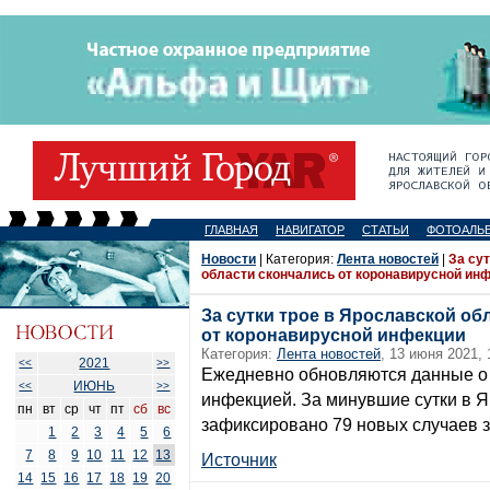
ГЛАВНАЯ
НАВИГАТОР
СТАТЬИ
ФОТОАЛЬ
Новости
| Категория:
Лента новостей
|
За су
области скончались от коронавирусной ин
За сутки трое в Ярославской об
от коронавирусной инфекции
Категория:
Лента новостей
, 13 июня 2021, 
2021
<<
>>
Ежедневно обновляются данные о
ИЮНЬ
<<
>>
инфекцией. За минувшие сутки в Я
пн
вт
ср
чт
пт
сб
вс
зафиксировано 79 новых случаев 
1
2
3
4
5
6
7
8
9
10
11
12
13
Источник
14
15
16
17
18
19
20