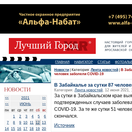
ГЛАВНАЯ
НАВИГАТОР
СТАТЬИ
ФОТОАЛЬ
Новости
| Категория:
Лента новостей
|
В Заба
человек заболели COVID-19
В Забайкалье за сутки 87 челов
Категория:
Лента новостей
, 12 июня 2021, 
За сутки в Забайкальском крае вы
2021
<<
>>
подтвержденных случаев заболев
ИЮНЬ
<<
>>
COVID-19. За те же сутки 51 челов
пн
вт
ср
чт
пт
сб
вс
скончался.
1
2
3
4
5
6
7
8
9
10
11
12
13
Источник
14
15
16
17
18
19
20