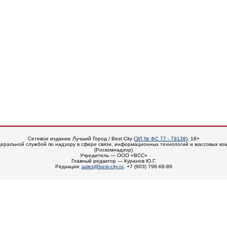
Сетевое издание Лучший Город / Best City (
ЭЛ № ФС 77 - 79138
), 18+
еральной службой по надзору в сфере связи, информационных технологий и массовых ко
(Роскомнадзор)
Учредитель — ООО «ВСС»
Главный редактор — Куранов Ю.Г.
Редакция:
sales@best-city.ru
, +7 (903) 798-68-89