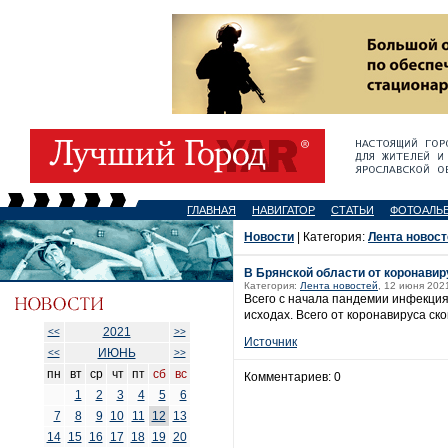
ГЛАВНАЯ
НАВИГАТОР
СТАТЬИ
ФОТОАЛЬ
Новости
| Категория:
Лента новост
В Брянской области от коронавир
Категория:
Лента новостей
, 12 июня 2021
Всего с начала пандемии инфекция
исходах. Всего от коронавируса ско
2021
<<
>>
Источник
ИЮНЬ
<<
>>
пн
вт
ср
чт
пт
сб
вс
Комментариев: 0
1
2
3
4
5
6
7
8
9
10
11
12
13
14
15
16
17
18
19
20