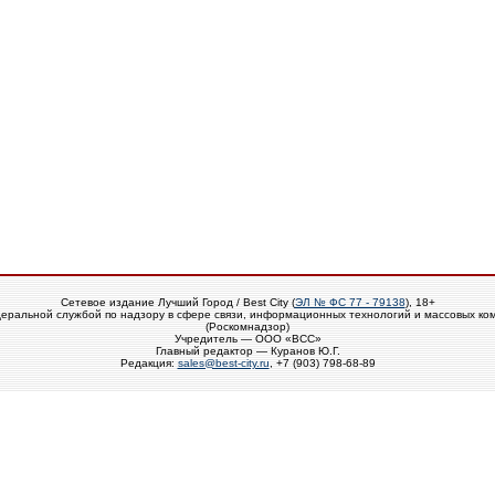
Сетевое издание Лучший Город / Best City (
ЭЛ № ФС 77 - 79138
), 18+
еральной службой по надзору в сфере связи, информационных технологий и массовых ко
(Роскомнадзор)
Учредитель — ООО «ВСС»
Главный редактор — Куранов Ю.Г.
Редакция:
sales@best-city.ru
, +7 (903) 798-68-89