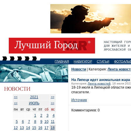
ГЛАВНАЯ
НАВИГАТОР
СТАТЬИ
ФОТОАЛЬ
Новости
| Категория:
Лента новост
На Липецк идет аномальная жара
Категория:
Лента новостей
, 18 июля 202
18-19 июля в Липецкой области ож
спасатели.
2021
<<
>>
Источник
ИЮЛЬ
<<
>>
пн
вт
ср
чт
пт
сб
вс
Комментариев: 0
1
2
3
4
5
6
7
8
9
10
11
12
13
14
15
16
17
18