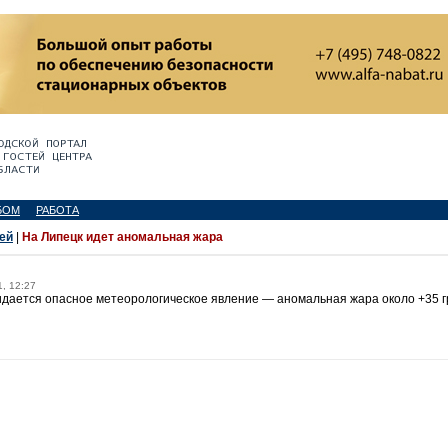
БОМ
РАБОТА
ей
|
На Липецк идет аномальная жара
1, 12:27
идается опасное метеорологическое явление — аномальная жара около +35 г