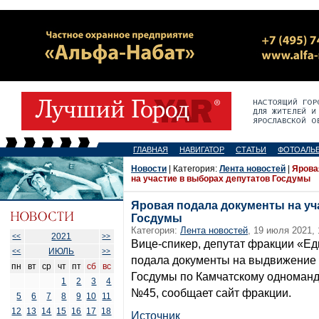
ГЛАВНАЯ
НАВИГАТОР
СТАТЬИ
ФОТОАЛЬ
Новости
| Категория:
Лента новостей
|
Ярова
на участие в выборах депутатов Госдумы
Яровая подала документы на уч
Госдумы
Категория:
Лента новостей
, 19 июля 2021, 
2021
<<
>>
Вице-спикер, депутат фракции «Е
ИЮЛЬ
<<
>>
подала документы на выдвижение в
пн
вт
ср
чт
пт
сб
вс
Госдумы по Камчатскому одноманд
1
2
3
4
№45, сообщает сайт фракции.
5
6
7
8
9
10
11
12
13
14
15
16
17
18
Источник