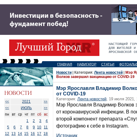
ГЛАВНАЯ
НАВИГАТОР
СТАТЬИ
ФОТОАЛЬ
Новости
| Категория:
Лента новостей
|
Мэр Я
Волков завершил вакцинацию от COVID-19
Мэр Ярославля Владимир Волк
от COVID-19
Категория:
Лента новостей
, 19 июля 2021, 
2021
<<
>>
Мэр Ярославля Владимир Волков 
ИЮЛЬ
<<
>>
от коронавирусной инфекции. В по
пн
вт
ср
чт
пт
сб
вс
второй компонент препарата «Спу
1
2
3
4
фотографию к себе в Instagram.
5
6
7
8
9
10
11
12
13
14
15
16
17
18
Источник