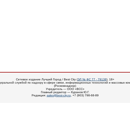
Сетевое издание Лучший Город / Best City (
ЭЛ № ФС 77 - 79138
), 18+
еральной службой по надзору в сфере связи, информационных технологий и массовых ко
(Роскомнадзор)
Учредитель — ООО «ВСС»
Главный редактор — Куранов Ю.Г.
Редакция:
sales@best-city.ru
, +7 (903) 798-68-89