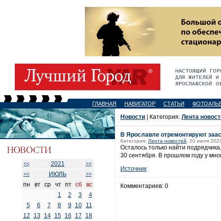
ГЛАВНАЯ
НАВИГАТОР
СТАТЬИ
ФОТОАЛЬ
Новости
| Категория:
Лента новост
В Ярославле отремонтируют заа
Категория:
Лента новостей
, 20 июля 202
Осталось только найти подрядчика
30 сентября. В прошлом году у мн
2021
<<
>>
Источник
ИЮЛЬ
<<
>>
пн
вт
ср
чт
пт
сб
вс
Комментариев: 0
1
2
3
4
5
6
7
8
9
10
11
12
13
14
15
16
17
18