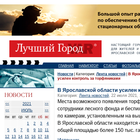
ГЛАВНАЯ
НАВИГАТОР
СТАТЬИ
ФОТОАЛЬ
Новости
| Категория:
Лента новостей
|
В Яро
усилен контроль за торфяниками
В Ярославской области усилен 
Категория:
Лента новостей
, 22 июля 2021, 
Места возможного появления тор
2021
<<
>>
сотрудники лесного фонда и беспил
ИЮЛЬ
<<
>>
по камерам, установленным на выш
пн
вт
ср
чт
пт
сб
вс
В Ярославской области находится 
1
2
3
4
общей площадью более 150 тыс. га
5
6
7
8
9
10
11
12
13
14
15
16
17
18