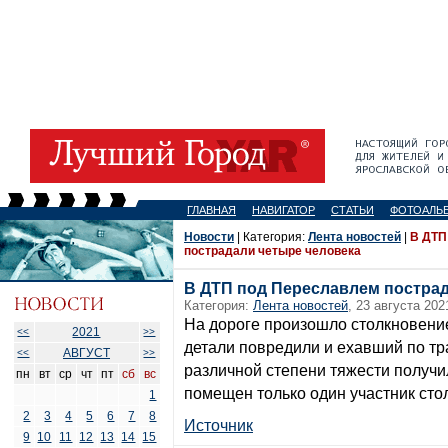
ГЛАВНАЯ
НАВИГАТОР
СТАТЬИ
ФОТОАЛЬ
Новости
| Категория:
Лента новостей
|
В ДТП
пострадали четыре человека
В ДТП под Переславлем пострад
Категория:
Лента новостей
, 23 августа 202
На дороге произошло столкновени
2021
<<
>>
детали повредили и ехавший по т
АВГУСТ
<<
>>
различной степени тяжести получил
пн
вт
ср
чт
пт
сб
вс
помещен только один участник сто
1
2
3
4
5
6
7
8
Источник
9
10
11
12
13
14
15