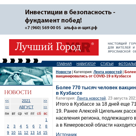
ГЛАВНАЯ
НАВИГАТОР
СТАТЬИ
ФОТОАЛЬ
Новости
| Категория:
Лента новостей
|
Более
вакцинировались от COVID-19 в Кузбассе
Более 770 тысяч человек вакци
в Кузбассе
Категория:
Лента новостей
, 23 августа 202
2021
<<
>>
Итого в Кузбассе за 18 дней еще 7
АВГУСТ
<<
>>
19. Ранее Алексей Цигельник расск
пн
вт
ср
чт
пт
сб
вс
населения региона, подлежащего в
1
а в Кемеровской области находится
2
3
4
5
6
7
8
9
10
11
12
13
14
15
Источник