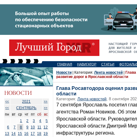
ГЛАВНАЯ
НАВИГАТОР
СТАТЬИ
ФОТОАЛЬ
Новости
| Категория:
Лента новостей
|
Глава
развитие дорог в Ярославской области
Глава Росавтодора оценил разв
области
Категория:
Лента новостей
, 8 сентября 202
2021
<<
>>
7 сентября Ярославль посетил гл
СЕНТЯБРЬ
<<
>>
агентства Роман Новиков. Об этом
пн
вт
ср
чт
пт
сб
вс
Ярославской области. Руководител
1
2
3
4
5
Ярославской области Дмитрий Мир
6
7
8
9
10
11
12
инфраструктуры региона.
13
14
15
16
17
18
19