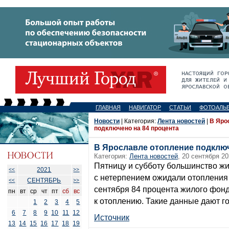
ГЛАВНАЯ
НАВИГАТОР
СТАТЬИ
ФОТОАЛЬ
Новости
| Категория:
Лента новостей
|
В Яро
подключено на 84 процента
В Ярославле отопление подключ
Категория:
Лента новостей
, 20 сентября 20
Пятницу и субботу большинство жи
2021
<<
>>
с нетерпением ожидали отопления 
СЕНТЯБРЬ
<<
>>
сентября 84 процента жилого фон
пн
вт
ср
чт
пт
сб
вс
к отоплению. Такие данные дают 
1
2
3
4
5
6
7
8
9
10
11
12
Источник
13
14
15
16
17
18
19