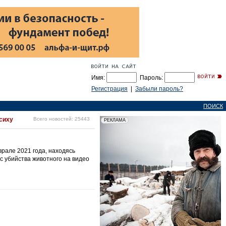
Имя:
Пароль:
Регистрация
|
Забыли пароль?
ПОИСК
сиху
Всего новостей: 25443
врале 2021 года, находясь
сс убийства животного на видео