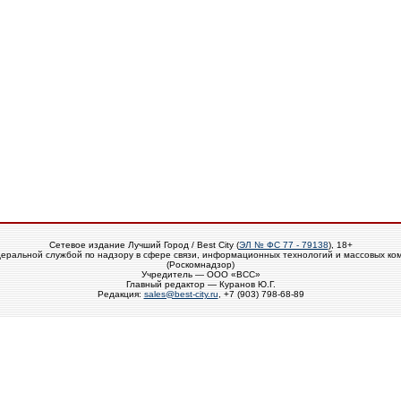
Сетевое издание Лучший Город / Best City (
ЭЛ № ФС 77 - 79138
), 18+
еральной службой по надзору в сфере связи, информационных технологий и массовых ко
(Роскомнадзор)
Учредитель — ООО «ВСС»
Главный редактор — Куранов Ю.Г.
Редакция:
sales@best-city.ru
, +7 (903) 798-68-89