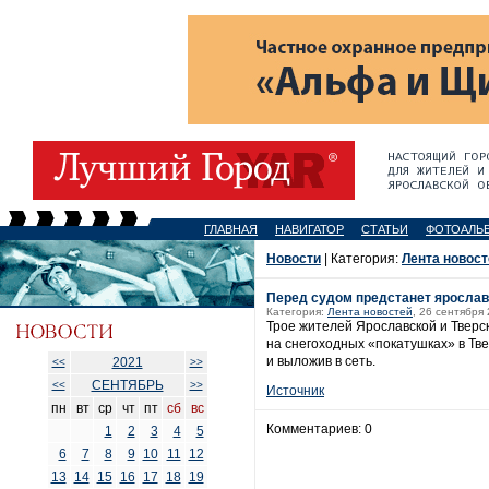
ГЛАВНАЯ
НАВИГАТОР
СТАТЬИ
ФОТОАЛЬ
Новости
| Категория:
Лента новост
Перед судом предстанет ярослав
Категория:
Лента новостей
, 26 сентября 
Трое жителей Ярославской и Тверск
на снегоходных «покатушках» в Тве
и выложив в сеть.
2021
<<
>>
СЕНТЯБРЬ
<<
>>
Источник
пн
вт
ср
чт
пт
сб
вс
Комментариев: 0
1
2
3
4
5
6
7
8
9
10
11
12
13
14
15
16
17
18
19