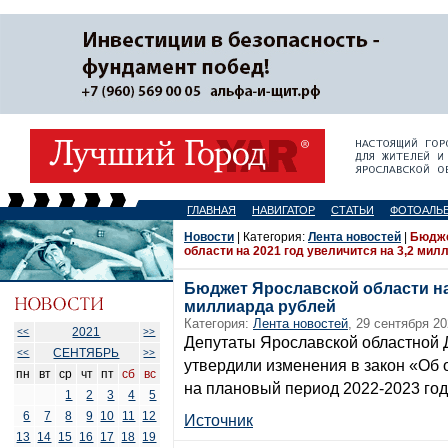
ГЛАВНАЯ
НАВИГАТОР
СТАТЬИ
ФОТОАЛЬ
Новости
| Категория:
Лента новостей
|
Бюдже
области на 2021 год увеличится на 3,2 мил
Бюджет Ярославской области на 
миллиарда рублей
Категория:
Лента новостей
, 29 сентября 20
2021
<<
>>
Депутаты Ярославской областной 
СЕНТЯБРЬ
<<
>>
утвердили изменения в закон «Об 
пн
вт
ср
чт
пт
сб
вс
на плановый период 2022-2023 год
1
2
3
4
5
6
7
8
9
10
11
12
Источник
13
14
15
16
17
18
19