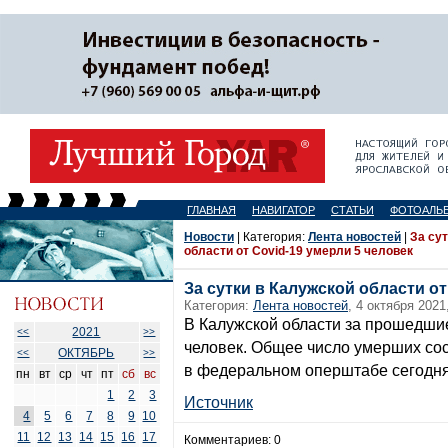
ГЛАВНАЯ
НАВИГАТОР
СТАТЬИ
ФОТОАЛЬ
Новости
| Категория:
Лента новостей
|
За су
области от Covid-19 умерли 5 человек
За сутки в Калужской области от
Категория:
Лента новостей
, 4 октября 2021
В Калужской области за прошедшие 
2021
<<
>>
человек. Общее число умерших со
ОКТЯБРЬ
<<
>>
в федеральном оперштабе сегодня,
пн
вт
ср
чт
пт
сб
вс
1
2
3
Источник
4
5
6
7
8
9
10
11
12
13
14
15
16
17
Комментариев: 0