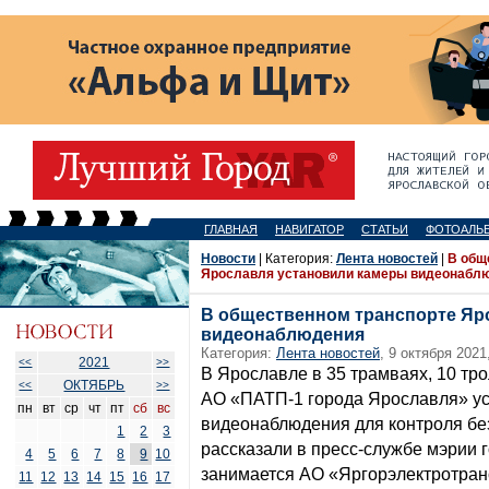
ГЛАВНАЯ
НАВИГАТОР
СТАТЬИ
ФОТОАЛЬ
Новости
| Категория:
Лента новостей
|
В общ
Ярославля установили камеры видеонабл
В общественном транспорте Яр
видеонаблюдения
Категория:
Лента новостей
, 9 октября 2021
2021
<<
>>
В Ярославле в 35 трамваях, 10 тро
ОКТЯБРЬ
<<
>>
АО «ПАТП-1 города Ярославля» у
пн
вт
ср
чт
пт
сб
вс
видеонаблюдения для контроля бе
1
2
3
рассказали в пресс-службе мэрии 
4
5
6
7
8
9
10
занимается АО «Яргорэлектротран
11
12
13
14
15
16
17