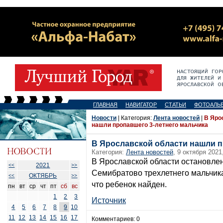
ГЛАВНАЯ
НАВИГАТОР
СТАТЬИ
ФОТОАЛЬ
Новости
| Категория:
Лента новостей
|
В Яро
нашли пропавшего 3-летнего мальчика
В Ярославской области нашли п
Категория:
Лента новостей
, 9 октября 2021
В Ярославской области остановле
2021
<<
>>
Семибратово трехлетнего мальчик
ОКТЯБРЬ
<<
>>
что ребенок найден.
пн
вт
ср
чт
пт
сб
вс
1
2
3
Источник
4
5
6
7
8
9
10
11
12
13
14
15
16
17
Комментариев: 0