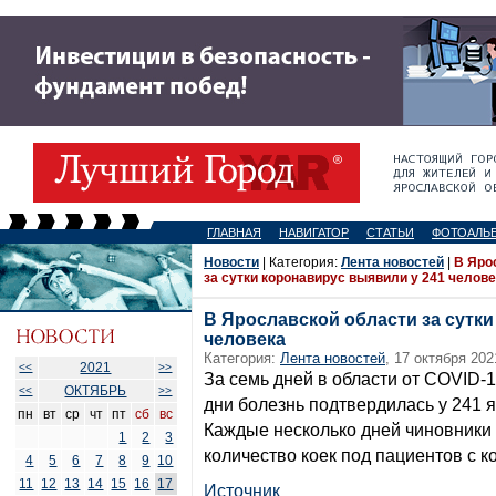
ГЛАВНАЯ
НАВИГАТОР
СТАТЬИ
ФОТОАЛЬ
Новости
| Категория:
Лента новостей
|
В Яро
за сутки коронавирус выявили у 241 челов
В Ярославской области за сутки
человека
Категория:
Лента новостей
, 17 октября 202
2021
<<
>>
За семь дней в области от COVID-
ОКТЯБРЬ
<<
>>
дни болезнь подтвердилась у 241 
пн
вт
ср
чт
пт
сб
вс
Каждые несколько дней чиновники
1
2
3
количество коек под пациентов с 
4
5
6
7
8
9
10
11
12
13
14
15
16
17
Источник