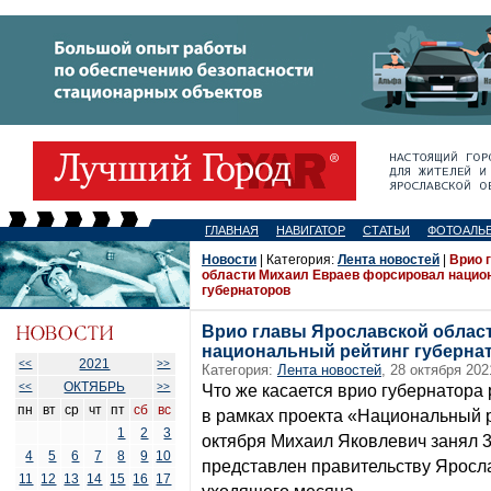
ГЛАВНАЯ
НАВИГАТОР
СТАТЬИ
ФОТОАЛЬ
Новости
| Категория:
Лента новостей
|
Врио 
области Михаил Евраев форсировал нацио
губернаторов
Врио главы Ярославской облас
национальный рейтинг губерна
2021
<<
>>
Категория:
Лента новостей
, 28 октября 202
ОКТЯБРЬ
<<
>>
Что же касается врио губернатора
пн
вт
ср
чт
пт
сб
вс
в рамках проекта «Национальный р
1
2
3
октября Михаил Яковлевич занял 3
4
5
6
7
8
9
10
представлен правительству Яросл
11
12
13
14
15
16
17