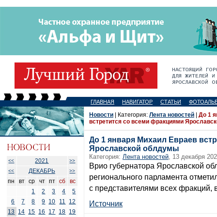
ГЛАВНАЯ
НАВИГАТОР
СТАТЬИ
ФОТОАЛЬ
Новости
| Категория:
Лента новостей
|
До 1 
встретится со всеми фракциями Ярославс
До 1 января Михаил Евраев вст
Ярославской облдумы
Категория:
Лента новостей
, 13 декабря 202
2021
<<
>>
Врио губернатора Ярославской об
ДЕКАБРЬ
<<
>>
регионального парламента отметил,
пн
вт
ср
чт
пт
сб
вс
с представителями всех фракций, 
1
2
3
4
5
6
7
8
9
10
11
12
Источник
13
14
15
16
17
18
19