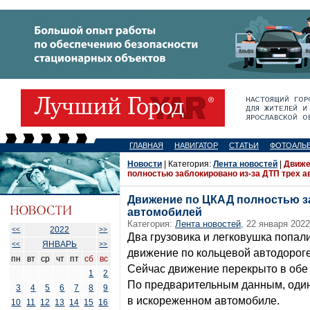
ГЛАВНАЯ
НАВИГАТОР
СТАТЬИ
ФОТОАЛЬ
Новости
| Категория:
Лента новостей
|
Движе
полностью заблокировано из-за ДТП трех 
Движение по ЦКАД полностью за
автомобилей
Категория:
Лента новостей
, 22 января 2022
2022
<<
>>
Два грузовика и легковушка попал
ЯНВАРЬ
<<
>>
движение по кольцевой автодорог
пн
вт
ср
чт
пт
сб
вс
Сейчас движение перекрыто в обе
1
2
По предварительным данным, один
3
4
5
6
7
8
9
в искореженном автомобиле.
10
11
12
13
14
15
16