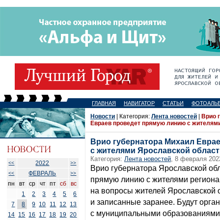
ГЛАВНАЯ
НАВИГАТОР
СТАТЬИ
ФОТОАЛЬ
Новости
| Категория:
Лента новостей
|
Врио 
Евраев проведет прямую линию с жителям
Врио губернатора Михаил Евра
с жителями Ярославской област
Категория:
Лента новостей
, 8 февраля 202
2022
<<
>>
Врио губернатора Ярославской об
ФЕВРАЛЬ
<<
>>
прямую линию с жителями региона.
пн
вт
ср
чт
пт
сб
вс
на вопросы жителей Ярославской 
1
2
3
4
5
6
и записанные заранее. Будут орга
7
8
9
10
11
12
13
с муниципальными образованиями 
14
15
16
17
18
19
20