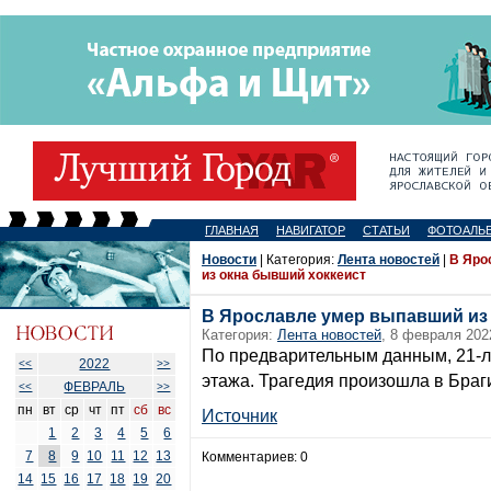
ГЛАВНАЯ
НАВИГАТОР
СТАТЬИ
ФОТОАЛЬ
Новости
| Категория:
Лента новостей
|
В Яро
из окна бывший хоккеист
В Ярославле умер выпавший из
Категория:
Лента новостей
, 8 февраля 202
По предварительным данным, 21-л
2022
<<
>>
этажа. Трагедия произошла в Браги
ФЕВРАЛЬ
<<
>>
пн
вт
ср
чт
пт
сб
вс
Источник
1
2
3
4
5
6
7
8
9
10
11
12
13
Комментариев: 0
14
15
16
17
18
19
20