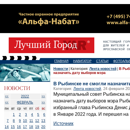
ГЛАВНАЯ
НАВИГАТОР
СТАТЬИ
ФОТОАЛЬ
Новости
| Категория:
Лента новостей
|
В Рыб
назначить дату выборов мэра
В Рыбинске не смогли назначит
Категория:
Лента новостей
, 24 февраля 20
Муниципальный совет Рыбинска на
2022
<<
>>
назначить дату выборов мэра Рыб
ФЕВРАЛЬ
<<
>>
избранный глава Рыбинска Денис
пн
вт
ср
чт
пт
сб
вс
в Январе 2022 года. И перешел на
1
2
3
4
5
6
7
8
9
10
11
12
13
Источник
14
15
16
17
18
19
20