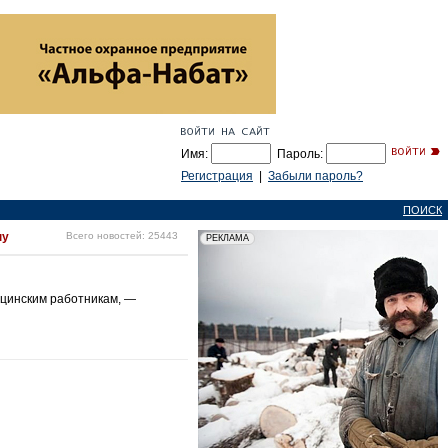
Имя:
Пароль:
Регистрация
|
Забыли пароль?
ПОИСК
ну
Всего новостей: 25443
ицинским работникам, —