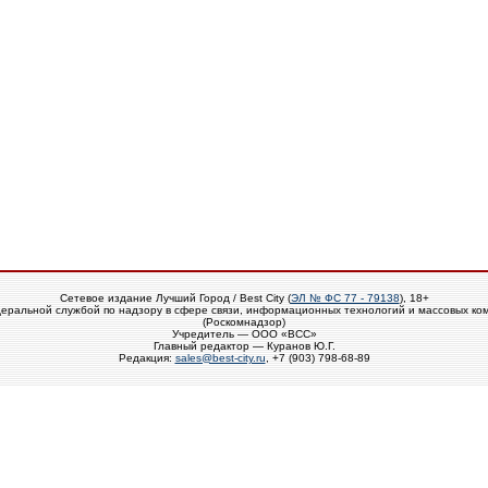
Сетевое издание Лучший Город / Best City (
ЭЛ № ФС 77 - 79138
), 18+
еральной службой по надзору в сфере связи, информационных технологий и массовых ко
(Роскомнадзор)
Учредитель — ООО «ВСС»
Главный редактор — Куранов Ю.Г.
Редакция:
sales@best-city.ru
, +7 (903) 798-68-89