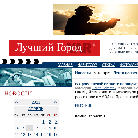
ГЛАВНАЯ
НАВИГАТОР
СТАТЬИ
ФОТОАЛЬ
Новости
| Категория:
Лента новост
В Ярославской области полицейс
Категория:
Лента новостей
, 6 апреля 202
Полицейские схватили мужчину за 
рассказали в УМВД по Ярославской
2022
<<
>>
Источник
АПРЕЛЬ
<<
>>
пн
вт
ср
чт
пт
сб
вс
Комментариев: 0
1
2
3
4
5
6
7
8
9
10
11
12
13
14
15
16
17