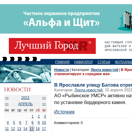
ГЛАВНАЯ
НАВИГАТОР
СТАТЬИ
ФОТОАЛЬ
Новости
| Категория:
Лента новостей
|
В Яро
отремонтируют к середине мая
В Ярославле улицу Батова отре
Категория:
Лента новостей
, 15 апреля 2022
АО «Рыбинское УМСР» активно нач
2022
<<
>>
по установке бордюрного камня.
АПРЕЛЬ
<<
>>
пн
вт
ср
чт
пт
сб
вс
Источник
1
2
3
4
5
6
7
8
9
10
Комментариев: 0
11
12
13
14
15
16
17