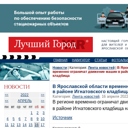
ГЛАВНАЯ
НАВИГАТОР
СТАТЬИ
ФОТОАЛЬ
Новости
| Категория:
Лента новостей
|
В Яро
временно ограничат движение машин в рай
кладбища
В Ярославской области времен
в районе Игнатовского кладбищ
2022
<<
>>
Категория:
Лента новостей
, 16 апреля 2022
АПРЕЛЬ
<<
>>
В регионе временно ограничат дви
пн
вт
ср
чт
пт
сб
вс
в районе Игнатовского кладбища 
1
2
3
Источник
4
5
6
7
8
9
10
11
12
13
14
15
16
17