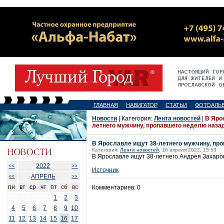
ГЛАВНАЯ
НАВИГАТОР
СТАТЬИ
ФОТОАЛЬ
Новости
| Категория:
Лента новостей
|
В Яро
летнего мужчину, пропавшего неделю наза
В Ярославле ищут 38-летнего мужчину, пр
Категория:
Лента новостей
, 16 апреля 2022, 15:53
В Ярославле ищут 38-летнего Андрея Захаров
2022
<<
>>
Источник
АПРЕЛЬ
<<
>>
пн
вт
ср
чт
пт
сб
вс
Комментариев: 0
1
2
3
4
5
6
7
8
9
10
11
12
13
14
15
16
17