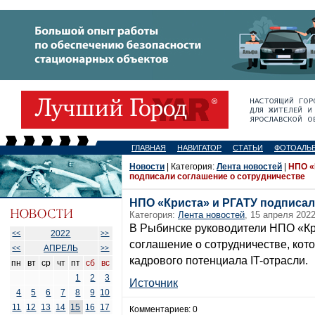
ГЛАВНАЯ
НАВИГАТОР
СТАТЬИ
ФОТОАЛЬ
Новости
| Категория:
Лента новостей
|
НПО «
подписали соглашение о сотрудничестве
НПО «Криста» и РГАТУ подписал
Категория:
Лента новостей
, 15 апреля 2022
В Рыбинске руководители НПО «Кр
2022
<<
>>
соглашение о сотрудничестве, кот
АПРЕЛЬ
<<
>>
кадрового потенциала IT-отрасли.
пн
вт
ср
чт
пт
сб
вс
1
2
3
Источник
4
5
6
7
8
9
10
11
12
13
14
15
16
17
Комментариев: 0