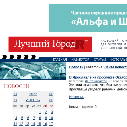
ГЛАВНАЯ
НАВИГАТОР
СТАТЬИ
ФОТОАЛЬ
Новости
| Категория:
Лента новост
В Ярославле на проспекте Октяб
Категория:
Лента новостей
, 22 апреля 20
Жители отмечают, что без них ста
ярославцы увидели рабочих, демо
2022
<<
>>
Источник
АПРЕЛЬ
<<
>>
пн
вт
ср
чт
пт
сб
вс
Комментариев: 0
1
2
3
4
5
6
7
8
9
10
11
12
13
14
15
16
17