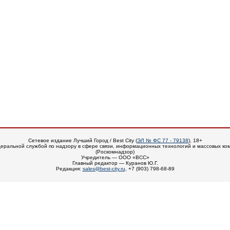
Сетевое издание Лучший Город / Best City (
ЭЛ № ФС 77 - 79138
), 18+
еральной службой по надзору в сфере связи, информационных технологий и массовых ко
(Роскомнадзор)
Учредитель — ООО «ВСС»
Главный редактор — Куранов Ю.Г.
Редакция:
sales@best-city.ru
, +7 (903) 798-68-89