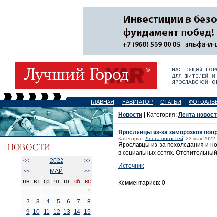
ГЛАВНАЯ
НАВИГАТОР
СТАТЬИ
ФОТОАЛЬ
Новости
| Категория:
Лента новост
Ярославцы из-за заморозков поп
Категория:
Лента новостей
, 23 мая 2022,
Ярославцы из-за похолодания и но
в социальных сетях. Отопительный
2022
<<
>>
Источник
МАЙ
<<
>>
пн
вт
ср
чт
пт
сб
вс
Комментариев: 0
1
2
3
4
5
6
7
8
9
10
11
12
13
14
15