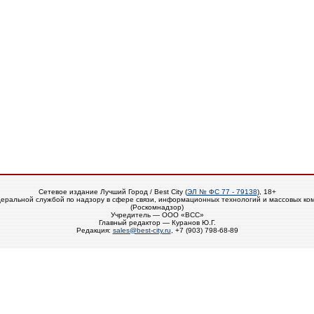
Сетевое издание Лучший Город / Best City (
ЭЛ № ФС 77 - 79138
), 18+
еральной службой по надзору в сфере связи, информационных технологий и массовых ко
(Роскомнадзор)
Учредитель — ООО «ВСС»
Главный редактор — Куранов Ю.Г.
Редакция:
sales@best-city.ru
, +7 (903) 798-68-89