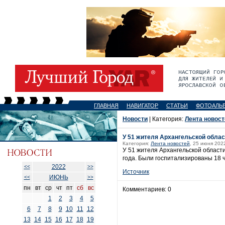
ГЛАВНАЯ
НАВИГАТОР
СТАТЬИ
ФОТОАЛЬ
Новости
| Категория:
Лента новост
У 51 жителя Архангельской облас
Категория:
Лента новостей
, 25 июня 202
У 51 жителя Архангельской области
года. Были госпитализированы 18 ч
2022
<<
>>
Источник
ИЮНЬ
<<
>>
пн
вт
ср
чт
пт
сб
вс
Комментариев: 0
1
2
3
4
5
6
7
8
9
10
11
12
13
14
15
16
17
18
19