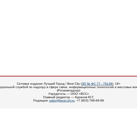
Сетевое издание Лучший Город / Best City (
ЭЛ № ФС 77 - 79138
), 18+
еральной службой по надзору в сфере связи, информационных технологий и массовых ко
(Роскомнадзор)
Учредитель — ООО «ВСС»
Главный редактор — Куранов Ю.Г.
Редакция:
sales@best-city.ru
, +7 (903) 798-68-89