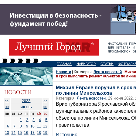
ГЛАВНАЯ
НАВИГАТОР
СТАТЬИ
ФОТОАЛЬ
Новости
| Категория:
Лента новостей
|
Михаи
в срок выполнить ремонт объектов по лин
Михаил Евраев поручил в срок 
по линии Минсельхоза
Категория:
Лента новостей
, 29 июня 2022, 
2022
<<
>>
Врио губернатора Ярославской об
ИЮНЬ
<<
>>
муниципальных районов качествен
пн
вт
ср
чт
пт
сб
вс
объектов по линии Минсельхоза. О
1
2
3
4
5
правительства.
6
7
8
9
10
11
12
13
14
15
16
17
18
19
Источник