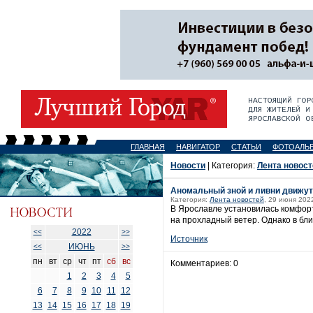
ГЛАВНАЯ
НАВИГАТОР
СТАТЬИ
ФОТОАЛЬ
Новости
| Категория:
Лента новост
Аномальный зной и ливни движут
Категория:
Лента новостей
, 29 июня 2022
В Ярославле установилась комфорт
на прохладный ветер. Однако в бл
2022
<<
>>
Источник
ИЮНЬ
<<
>>
пн
вт
ср
чт
пт
сб
вс
Комментариев: 0
1
2
3
4
5
6
7
8
9
10
11
12
13
14
15
16
17
18
19