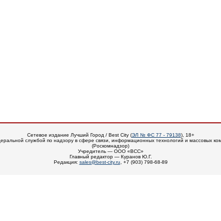
Сетевое издание Лучший Город / Best City (
ЭЛ № ФС 77 - 79138
), 18+
еральной службой по надзору в сфере связи, информационных технологий и массовых ко
(Роскомнадзор)
Учредитель — ООО «ВСС»
Главный редактор — Куранов Ю.Г.
Редакция:
sales@best-city.ru
, +7 (903) 798-68-89