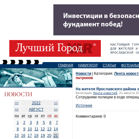
ГЛАВНАЯ
НАВИГАТОР
СТАТЬИ
ФОТОАЛЬ
Новости
| Категория:
Лента новост
патронов
На жителя Ярославского района з
Категория:
Лента новостей
, 21 августа 2
Сотрудники полиции в ходе операци
2022
<<
>>
Источник
АВГУСТ
<<
>>
пн
вт
ср
чт
пт
сб
вс
Комментариев: 0
1
2
3
4
5
6
7
8
9
10
11
12
13
14
15
16
17
18
19
20
21