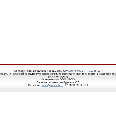
Сетевое издание Лучший Город / Best City (
ЭЛ № ФС 77 - 79138
), 18+
еральной службой по надзору в сфере связи, информационных технологий и массовых ко
(Роскомнадзор)
Учредитель — ООО «ВСС»
Главный редактор — Куранов Ю.Г.
Редакция:
sales@best-city.ru
, +7 (903) 798-68-89