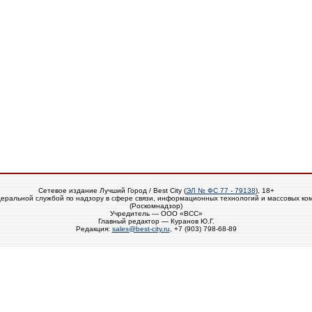
Сетевое издание Лучший Город / Best City (
ЭЛ № ФС 77 - 79138
), 18+
еральной службой по надзору в сфере связи, информационных технологий и массовых ко
(Роскомнадзор)
Учредитель — ООО «ВСС»
Главный редактор — Куранов Ю.Г.
Редакция:
sales@best-city.ru
, +7 (903) 798-68-89