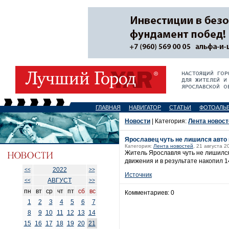
ГЛАВНАЯ
НАВИГАТОР
СТАТЬИ
ФОТОАЛЬ
Новости
| Категория:
Лента новост
Ярославец чуть не лишился авто
Категория:
Лента новостей
, 21 августа 2
Житель Ярославля чуть не лишился
движения и в результате накопил
2022
<<
>>
Источник
АВГУСТ
<<
>>
пн
вт
ср
чт
пт
сб
вс
Комментариев: 0
1
2
3
4
5
6
7
8
9
10
11
12
13
14
15
16
17
18
19
20
21