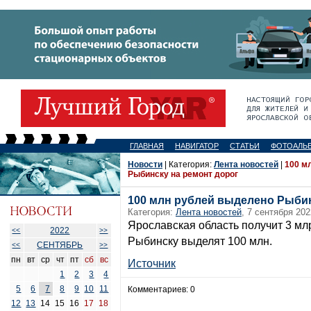
ГЛАВНАЯ
НАВИГАТОР
СТАТЬИ
ФОТОАЛЬ
Новости
| Категория:
Лента новостей
|
100 м
Рыбинску на ремонт дорог
100 млн рублей выделено Рыбин
Категория:
Лента новостей
, 7 сентября 202
Ярославская область получит 3 мл
2022
<<
>>
Рыбинску выделят 100 млн.
СЕНТЯБРЬ
<<
>>
пн
вт
ср
чт
пт
сб
вс
Источник
1
2
3
4
5
6
7
8
9
10
11
Комментариев: 0
12
13
14
15
16
17
18