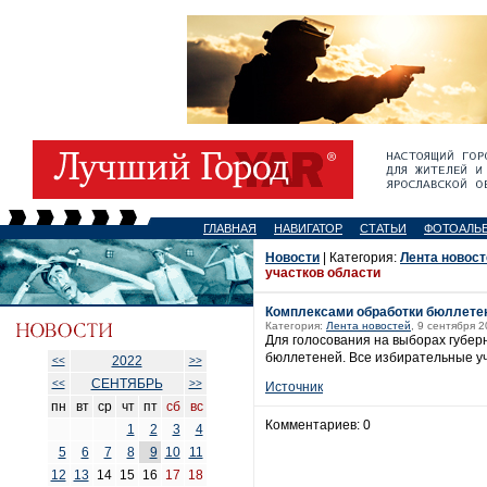
ГЛАВНАЯ
НАВИГАТОР
СТАТЬИ
ФОТОАЛЬ
Новости
| Категория:
Лента новост
участков области
Комплексами обработки бюллетен
Категория:
Лента новостей
, 9 сентября 2
Для голосования на выборах губер
бюллетеней. Все избирательные у
2022
<<
>>
СЕНТЯБРЬ
<<
>>
Источник
пн
вт
ср
чт
пт
сб
вс
Комментариев: 0
1
2
3
4
5
6
7
8
9
10
11
12
13
14
15
16
17
18