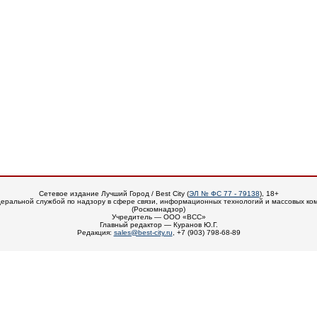
Сетевое издание Лучший Город / Best City (
ЭЛ № ФС 77 - 79138
), 18+
еральной службой по надзору в сфере связи, информационных технологий и массовых ко
(Роскомнадзор)
Учредитель — ООО «ВСС»
Главный редактор — Куранов Ю.Г.
Редакция:
sales@best-city.ru
, +7 (903) 798-68-89