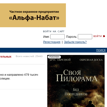
Имя:
Пароль:
Регистрация
|
Забыли пароль?
ПОИСК
ательных
Всего новостей: 25443
ено и направлено 479 тысяч
олиции.