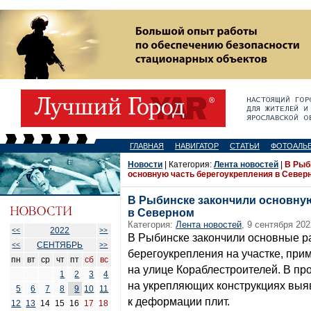
ГЛАВНАЯ
НАВИГАТОР
СТАТЬИ
ФОТОАЛЬ
Новости
| Категория:
Лента новостей
|
В Рыб
основную часть берегоукрепления в Север
В Рыбинске закончили основную
в Северном
Категория:
Лента новостей
, 9 сентября 202
2022
<<
>>
В Рыбинске закончили основные р
СЕНТЯБРЬ
<<
>>
берегоукрепления на участке, пр
пн
вт
ср
чт
пт
сб
вс
на улице Кораблестроителей. В пр
1
2
3
4
на укрепляющих конструкциях выя
5
6
7
8
9
10
11
к деформации плит.
12
13
14
15
16
17
18