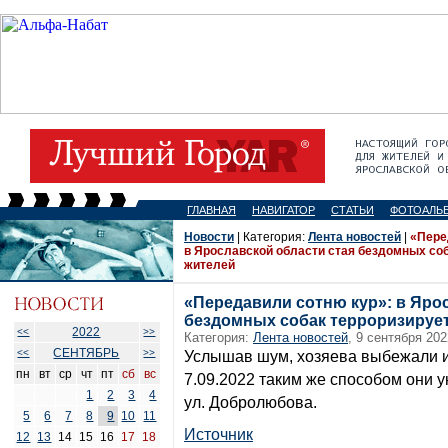
ГЛАВНАЯ
НАВИГАТОР
СТАТЬИ
ФОТОАЛЬ
Новости
| Категория:
Лента новостей
|
«Пере
в Ярославской области стая бездомных со
жителей
«Передавили сотню кур»: в Яро
бездомных собак терроризируе
2022
<<
>>
Категория:
Лента новостей
, 9 сентября 202
СЕНТЯБРЬ
<<
>>
Услышав шум, хозяева выбежали и 
пн
вт
ср
чт
пт
сб
вс
7.09.2022 таким же способом они у
1
2
3
4
ул. Добролюбова.
5
6
7
8
9
10
11
Источник
12
13
14
15
16
17
18