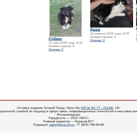
Даша
26 апреля 2006 года, 8:05
Комментариев: 0
Собака
Оценка: 0
31 мая 2006 года, 8:31
Комментариев: 0
Оценка: 0
Сетевое издание Лучший Город / Best City (
ЭЛ № ФС 77 - 79138
), 18+
еральной службой по надзору в сфере связи, информационных технологий и массовых ко
(Роскомнадзор)
Учредитель — ООО «ВСС»
Главный редактор — Куранов Ю.Г.
Редакция:
sales@best-city.ru
, +7 (903) 798-68-89