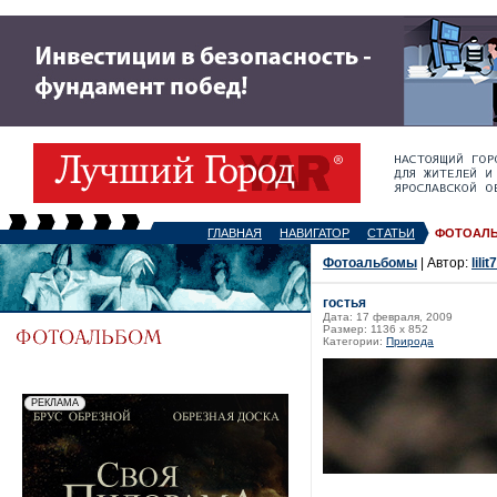
ГЛАВНАЯ
НАВИГАТОР
СТАТЬИ
ФОТОАЛ
Фотоальбомы
| Автор:
lilit
гостья
Дата: 17 февраля, 2009
Размер: 1136 x 852
Категории:
Природа