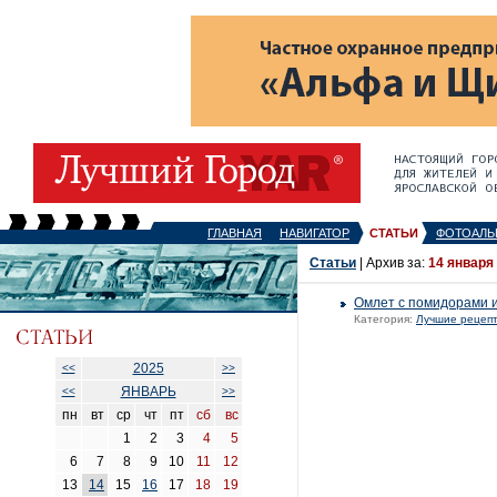
ГЛАВНАЯ
НАВИГАТОР
СТАТЬИ
ФОТОАЛЬ
Статьи
| Архив за:
14 января
Омлет с помидорами и
Категория:
Лучшие рецеп
2025
<<
>>
ЯНВАРЬ
<<
>>
пн
вт
ср
чт
пт
сб
вс
1
2
3
4
5
6
7
8
9
10
11
12
13
14
15
16
17
18
19