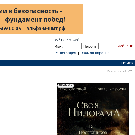
Имя:
Пароль:
Регистрация
|
Забыли пароль?
ПОИСК
Всего статей: 67