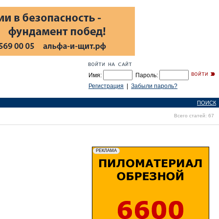
Имя:
Пароль:
Регистрация
|
Забыли пароль?
ПОИСК
Всего статей: 67