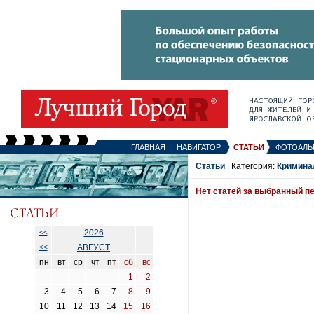
ГЛАВНАЯ
НАВИГАТОР
СТАТЬИ
ФОТОАЛЬ
Статьи
| Категория:
Кримина
Нет статей за выбранный п
2026
<<
АВГУСТ
<<
пн
вт
ср
чт
пт
сб
вс
1
2
3
4
5
6
7
8
9
10
11
12
13
14
15
16